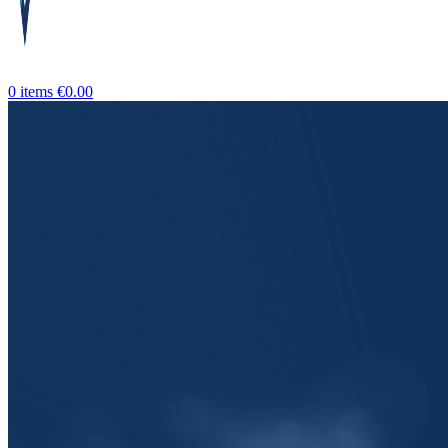
0
items
€
0.00