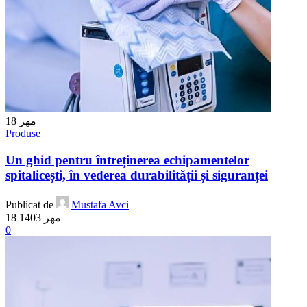
18
مه‍ر
Produse
Un ghid pentru întreținerea echipamentelor
spitalicești, în vederea durabilității și siguranței
Publicat de
Mustafa Avci
18 مهر 1403
0