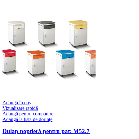
Adaugă în coș
Vizualizare rapidă
Adaugă pentru comparare
Adaugă la lista de dorințe
Dulap noptieră pentru pat: M52.7