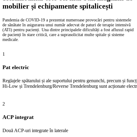
mobilier și echipamente spitalicești
Pandemia de COVID-19 a prezentat numeroase provocări pentru sistemele
de sănătate în asigurarea unui număr adecvat de paturi de terapie intensivă
(ATI) pentru pacienți. Una dintre principalele dificultăți a fost afluxul rapid
de pacienți în stare critică, care a suprasolicitat multe spitale și sisteme
medicale.
1
Pat electric
Reglajele spătarului și ale suportului pentru genunchi, precum și funcți
Hi-Low și Trendelenburg/Reverse Trendelenburg sunt acționate electr
2
ACP integrat
Două ACP-uri integrate în laterale