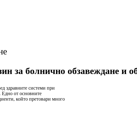
не
азин за болнично обзавеждане и о
ед здравните системи при
. Едно от основните
циенти, който претовари много