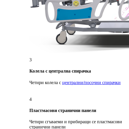
3
Колела с централна спирачка
Четири колела с
централни/посочни спирачки
4
Пластмасови странични панели
Четири сгъваеми и прибиращи се пластмасови
странични панели