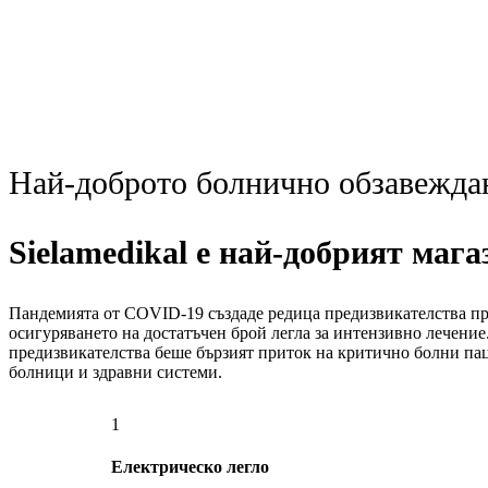
Най-доброто болнично обзавежда
Sielamedikal е най-добрият маг
Пандемията от COVID-19 създаде редица предизвикателства пр
осигуряването на достатъчен брой легла за интензивно лечение
предизвикателства беше бързият приток на критично болни па
болници и здравни системи.
1
Електрическо легло