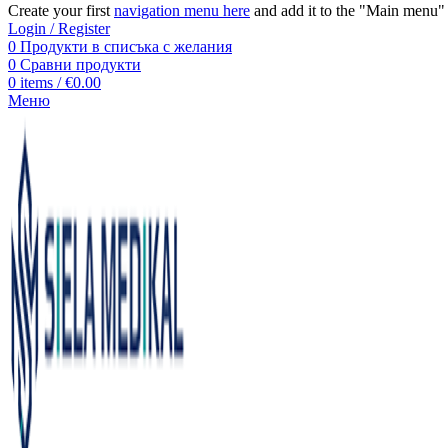
Create your first
navigation menu here
and add it to the "Main menu" 
Login / Register
0
Продукти в списъка с желания
0
Сравни продукти
0
items
/
€
0.00
Меню